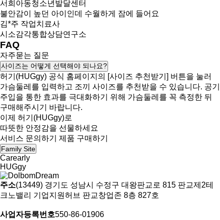
서희아동청소년발달센터
불안감이 높던 아이인데 수월하게 잠에 들어요
김*주 작업치료사
시소감각통합상담연구소
FAQ
자주묻는 질문
사이즈는 어떻게 선택해야 되나요?
허기(HUGgy) 공식 홈페이지의 [사이즈 추천받기] 버튼을 눌러
가슴둘레를 입력하고 조끼 사이즈를 추천받을 수 있습니다. 공기
주입을 통한 효과를 극대화하기 위해 가슴둘레를 꼭 측정한 뒤
구매해주시기 바랍니다.
이제 허기(HUGgy)로
따뜻한 안정감을 선물하세요
서비스 문의하기
제품 구매하기
Family Site
Carearly
HUGgy
주소
(13449) 경기도 성남시 수정구 대왕판교로 815 판교제2테
크노밸리 기업지원허브 판교창업존 8층 827호
사업자등록번호
550-86-01906