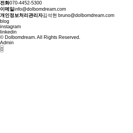
전화
070-4452-5300
이메일
info@dolbomdream.com
개인정보처리관리자
김석현 bruno@dolbomdream.com
blog
instagram
linkedin
© Dolbomdream. All Rights Reserved.
Admin