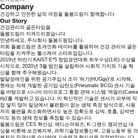
Company
건강하고 안전한 삶의 여정을 돌봄드림이 함께합니다
Our Story
건강관리의 골든타임을
돌봄드림이 지켜드리겠습니다
안녕하세요, 주식회사 돌봄드림입니다.
저희 돌봄드림은 초개인화 데이터를 활용하여 건강 관리의 골든
타임을 지켜주는 헬스케어 스타트업입니다.
2019년 하반기 KAIST E*5 창업경연대회 최우수상(1위) 수상을
시작으로, 2020년 3월 법인을 설립하여 사회적 가치와 기술 혁
신을 함께 추구해왔습니다.
발달장애인을 위한 공기주입식 조끼 '허기(HUGgy)'로 시작해,
현재는 자체 개발한 공기압-심탄도(Pneumatic BCG) 센서 기술
을 바탕으로 시니어 라이프로그 통합 관제 시스템 '케얼리(Carea
rly)'를 개발하고 있습니다. 이 혁신적인 기술은 센서가 피부에 직
접 닿지 않아 일상에서 불편함이 없는 생체 측정 방식으로, 사용
자의 불편을 최소화하면서도 높은 정확도로 심박, 호흡, 심박변
이도 등의 생체 정보를 측정할 수 있습니다.
돌봄드림은 CES 혁신상, 에디슨어워즈, K-그랜드 챔피언십 대
상을 비롯해 보건복지부, 과학기술정보통신부, 고용노동부 등 각
부처의 장관상을 수상하며 기술력과 혁신성을 인정받았습니다.