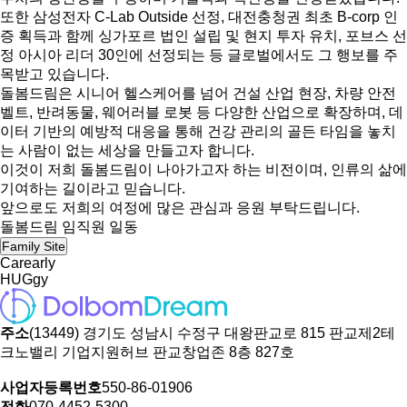
또한 삼성전자 C-Lab Outside 선정, 대전충청권 최초 B-corp 인
증 획득과 함께 싱가포르 법인 설립 및 현지 투자 유치, 포브스 선
정 아시아 리더 30인에 선정되는 등 글로벌에서도 그 행보를 주
목받고 있습니다.
돌봄드림은 시니어 헬스케어를 넘어 건설 산업 현장, 차량 안전
벨트, 반려동물, 웨어러블 로봇 등 다양한 산업으로 확장하며, 데
이터 기반의 예방적 대응을 통해 건강 관리의 골든 타임을 놓치
는 사람이 없는 세상을 만들고자 합니다.
이것이 저희 돌봄드림이 나아가고자 하는 비전이며, 인류의 삶에
기여하는 길이라고 믿습니다.
앞으로도 저희의 여정에 많은 관심과 응원 부탁드립니다.
돌봄드림 임직원 일동
Family Site
Carearly
HUGgy
주소
(13449) 경기도 성남시 수정구 대왕판교로 815 판교제2테
크노밸리 기업지원허브 판교창업존 8층 827호
사업자등록번호
550-86-01906
전화
070-4452-5300